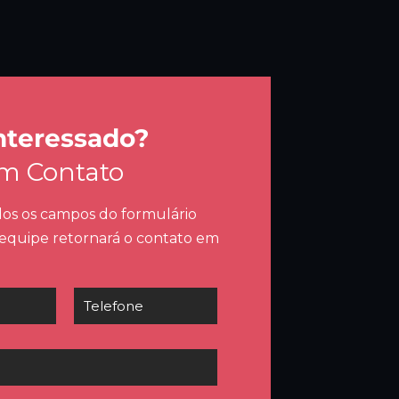
nteressado?
em Contato
os os campos do formulário
 equipe retornará o contato em