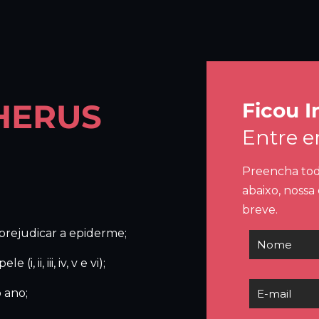
HERUS
Ficou I
Entre 
Preencha tod
abaixo, nossa
breve.
prejudicar a epiderme;
, ii, iii, iv, v e vi);
 ano;